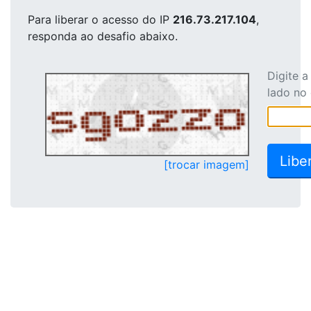
Para liberar o acesso
do IP
216.73.217.104
,
responda ao desafio abaixo.
Digite 
lado no
[trocar imagem]