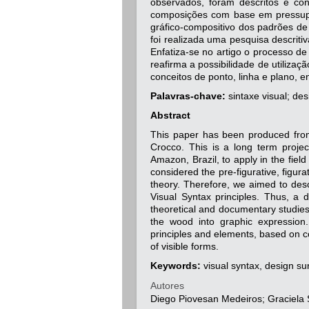
observados, foram descritos e cons
composições com base em pressupost
gráfico-compositivo dos padrões de
foi realizada uma pesquisa descriti
Enfatiza-se no artigo o processo de
reafirma a possibilidade de utilizaç
conceitos de ponto, linha e plano, e
Palavras-chave:
sintaxe visual; des
Abstract
This paper has been produced fro
Crocco. This is a long term projec
Amazon, Brazil, to apply in the fie
considered the pre-figurative, figur
theory. Therefore, we aimed to des
Visual Syntax principles. Thus, a d
theoretical and documentary studies.
the wood into graphic expression.
principles and elements, based on c
of visible forms.
Keywords:
visual syntax, design su
Autores
Diego Piovesan Medeiros; Graciela 