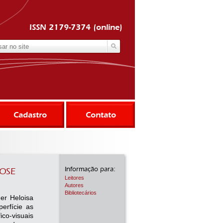
ISSN 2179-7374 (online)
Cadastro
Contato
Informação para:
FOSE
Leitores
Autores
Bibliotecários
er Heloisa
erfície as
co-visuais