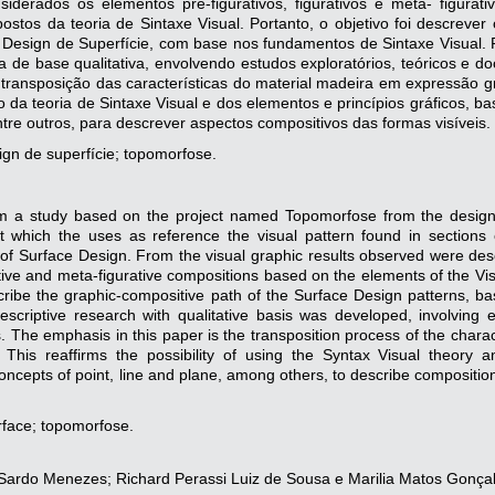
iderados os elementos pré-figurativos, figurativos e meta- figurati
os da teoria de Sintaxe Visual. Portanto, o objetivo foi descrever 
 Design de Superfície, com base nos fundamentos de Sintaxe Visual. 
va de base qualitativa, envolvendo estudos exploratórios, teóricos e d
 transposição das características do material madeira em expressão gr
ão da teoria de Sintaxe Visual e dos elementos e princípios gráficos, 
ntre outros, para descrever aspectos compositivos das formas visíveis.
ign de superfície; topomorfose.
m a study based on the project named Topomorfose from the design
t which the uses as reference the visual pattern found in sections 
ld of Surface Design. From the visual graphic results observed were de
ative and meta-figurative compositions based on the elements of the Vi
cribe the graphic-compositive path of the Surface Design patterns, b
escriptive research with qualitative basis was developed, involving e
 The emphasis in this paper is the transposition process of the charact
 This reaffirms the possibility of using the Syntax Visual theory a
oncepts of point, line and plane, among others, to describe compositio
rface; topomorfose.
Sardo Menezes; Richard Perassi Luiz de Sousa e Marilia Matos Gonça