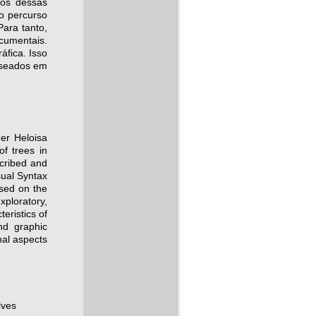
vos dessas
o percurso
Para tanto,
ocumentais.
áfica. Isso
baseados em
er Heloisa
of trees in
scribed and
sual Syntax
ased on the
xploratory,
eristics of
nd graphic
nal aspects
lves