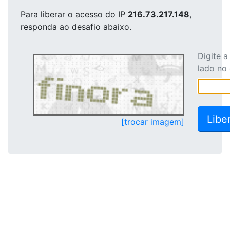
Para liberar o acesso
do IP
216.73.217.148
,
responda ao desafio abaixo.
Digite 
lado no
[trocar imagem]